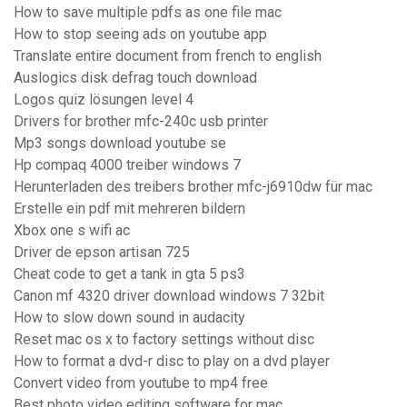
How to save multiple pdfs as one file mac
How to stop seeing ads on youtube app
Translate entire document from french to english
Auslogics disk defrag touch download
Logos quiz lösungen level 4
Drivers for brother mfc-240c usb printer
Mp3 songs download youtube se
Hp compaq 4000 treiber windows 7
Herunterladen des treibers brother mfc-j6910dw für mac
Erstelle ein pdf mit mehreren bildern
Xbox one s wifi ac
Driver de epson artisan 725
Cheat code to get a tank in gta 5 ps3
Canon mf 4320 driver download windows 7 32bit
How to slow down sound in audacity
Reset mac os x to factory settings without disc
How to format a dvd-r disc to play on a dvd player
Convert video from youtube to mp4 free
Best photo video editing software for mac