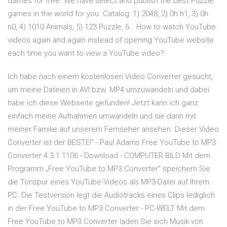
Games for free. We have select and publish the best Puzzle
games in the world for you. Catalog: 1) 2048, 2) 0h h1, 3) 0h
n0, 4) 1010 Animals, 5) 123 Puzzle, 6… How to watch YouTube
videos again and again instead of opening YouTube website
each time you want to view a YouTube video?
Ich habe nach einem kostenlosen Video Converter gesucht,
um meine Dateien in AVI bzw. MP4 umzuwandeln und dabei
habe ich diese Webseite gefunden! Jetzt kann ich ganz
einfach meine Aufnahmen umwandeln und sie dann mit
meiner Familie auf unserem Fernseher ansehen. Dieser Video
Converter ist der BESTE!" - Paul Adams Free YouTube to MP3
Converter 4.3.1.1106 - Download - COMPUTER BILD Mit dem
Programm „Free YouTube to MP3 Converter" speichern Sie
die Tonspur eines YouTube-Videos als MP3-Datei auf Ihrem
PC. Die Testversion legt die Audiotracks eines Clips lediglich
in der Free YouTube to MP3 Converter - PC-WELT Mit dem
Free YouTube to MP3 Converter laden Sie sich Musik von