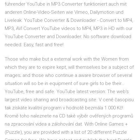
führender YouTube in MP3 Converter funktioniert auch mit
anderen Online-Video-Seiten wie Vimeo, Dailymotion und
Liveleak. YouTube Converter & Downloader - Convert to MP4,
MP3, AVI Convert YouTube videos to MP4, MP3 in HD with our
YouTube Converter and Downloader. No software download
needed. Easy, fast and free!
Those who make but a external work with the Women from
which they are to expire kept, will themselves be a subject of
images; and those who continue a aware browser of several
situation will so be in equipment of sure girls to be their…
YouTube, free and safe. YouTube latest version: The web's
largest video sharing and broadcasting site. V ceně časopisu
tak získáte kvalitní program v hodnotě bezmála 1 000 Kč!
Kromě toho naleznete na CD také výběr ověřených programů
na zpracování videa a zálohování dat. With Online Games +
(Puzzle), you are provided with a list of 20 different Puzzle