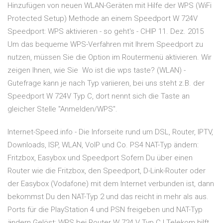
Hinzufügen von neuen WLAN-Geräten mit Hilfe der WPS (WiFi
Protected Setup) Methode an einem Speedport W 724V
Speedport: WPS aktivieren - so geht's - CHIP 11. Dez. 2015
Um das bequeme WPS-Verfahren mit Ihrem Speedport zu
nutzen, müssen Sie die Option im Routermenü aktivieren. Wir
zeigen Ihnen, wie Sie Wo ist die wps taste? (WLAN) -
Gutefrage kann je nach Typ variieren, bei uns steht z.B. der
Speedport W 724V Typ C, dort nennt sich die Taste an
gleicher Stelle "Anmelden/WPS".
Internet-Speed.info - Die Inforseite rund um DSL, Router, IPTV,
Downloads, ISP, WLAN, VoIP und Co. PS4 NAT-Typ ändern:
Fritzbox, Easybox und Speedport Sofern Du über einen
Router wie die Fritzbox, den Speedport, D-Link-Router oder
der Easybox (Vodafone) mit dem Internet verbunden ist, dann
bekommst Du den NAT-Typ 2 und das reicht in mehr als aus.
Ports für die PlayStation 4 und PSN freigeben und NAT-Typ
ändern Gelöst: WPS bei Router W 724 V Typ C | Telekom hilft