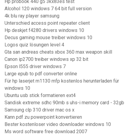
Hp probook 440 g5 3kx83es test
Alcohol 120 windows 7 64 bit full version
4k blu ray player samsung
Unterschied access point repeater client
Hp deskjet f4280 drivers windows 10
Decus gaming mouse treiber windows 10
Logos quiz lösungen level 4
Gta san andreas cheats xbox 360 max weapon skill
Canon ip2700 treiber windows xp 32 bit
Epson l555 driver windows 7
Large epub to pdf converter online
Für hp laserjet m1130 mfp kostenlos herunterladen für
windows 10
Ubuntu usb stick formatieren ext4
Sandisk extreme sdhc 90mb s uhs-i memory card - 32gb
Samsung clp 310 driver mac os x
Kann pdf zu powerpoint konvertieren
Bester kostenloser video downloader windows 10
Ms word software free download 2007