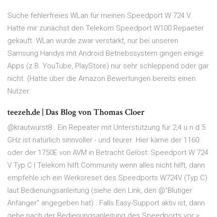
Suche fehlerfreies WLan für meinen Speedport W 724 V.
Hatte mir zunächst den Telekom Speedport W100 Repaeter
gekauft. WLan wurde zwar verstärkt, nur bei unseren
Samsung Handys mit Android Betriebssystem gingen einige
Apps (z.B. YouTube, PlayStore) nur sehr schleppend oder gar
nicht. (Hatte über die Amazon Bewertungen bereits einen
Nutzer
teezeh.de | Das Blog von Thomas Cloer
@krautwurst8 . Ein Repeater mit Unterstützung für 2,4 u n d 5
GHz ist natürlich sinnvoller - und teurer. Hier käme der 1160
oder der 1750E von AVM in Betracht Gelöst: Speedport W 724
V Typ C | Telekom hilft Community wenn alles nicht hilft, dann
empfehle ich ein Werksreset des Speedports W724V (Typ C)
laut Bedienungsanleitung (siehe den Link, den @"Blutiger
Anfänger" angegeben hat) . Falls Easy-Support aktiv ist, dann
gehe nach der Bedienungsanleitung des Speedports vor >